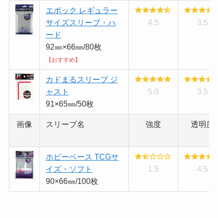
エポック レギュラー
サイズスリーブ・ハ
4.5
3.5
ード
92㎜×66㎜/80枚
【おすすめ】
カドまるスリーブ ジ
ャスト
5.0
3.5
91×65㎜/50枚
画像
スリーブ名
強度
透明度
ホビーベース TCGサ
イズ・ソフト
1.5
4.5
90×66㎜/100枚