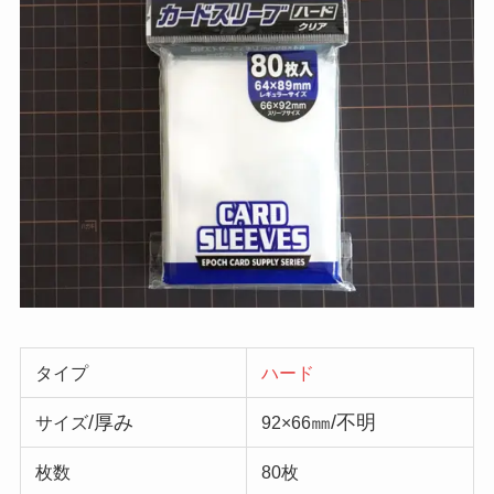
タイプ
ハード
/厚み
㎜/不明
サイズ
92×66
枚数
80枚