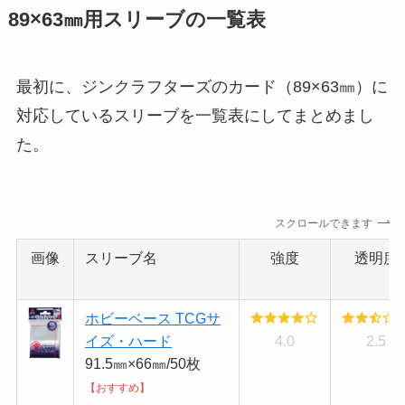
89×63㎜用スリーブの一覧表
最初に、ジンクラフターズのカード（89×63㎜）に
対応しているスリーブを一覧表にしてまとめまし
た。
スクロールできます
画像
スリーブ名
強度
透明度
ホビーベース TCGサ
イズ・ハード
4.0
2.5
91.5㎜×66㎜/50枚
【おすすめ】