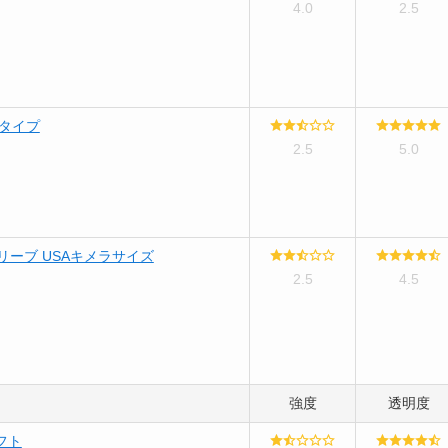
4.0
2.5
口タイプ
2.5
5.0
スリーブ USAキメラサイズ
2.5
4.5
強度
透明度
フト