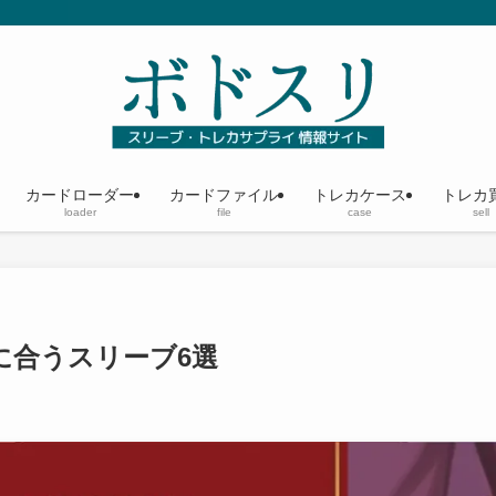
カードローダー
カードファイル
トレカケース
トレカ
loader
file
case
sell
に合うスリーブ6選