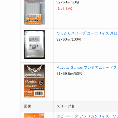
92×60㎜/50枚
【おすすめ】
ぴったりスリーブ ユーロサイズ 厚
92×60㎜/100枚
Mayday Games プレミアムカード
91×59.5㎜/50枚
画像
スリーブ名
ホビーベース アメリカンサイズ・ソ