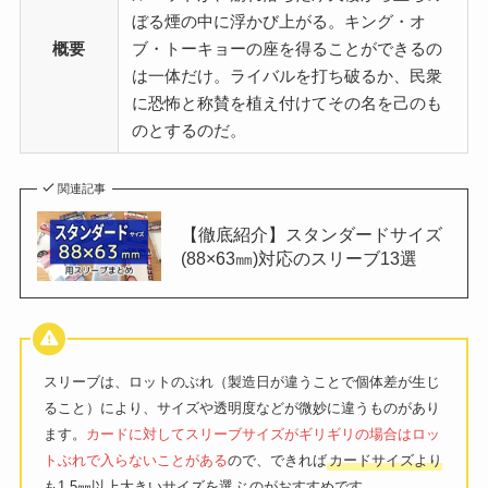
ぼる煙の中に浮かび上がる。キング・オ
概要
ブ・トーキョーの座を得ることができるの
は一体だけ。ライバルを打ち破るか、民衆
に恐怖と称賛を植え付けてその名を己のも
のとするのだ。
関連記事
【徹底紹介】スタンダードサイズ
(88×63㎜)対応のスリーブ13選
スリーブは、ロットのぶれ（製造日が違うことで個体差が生じ
ること）により、サイズや透明度などが微妙に違うものがあり
ます。
カードに対してスリーブサイズがギリギリの場合はロッ
トぶれで入らないことがある
ので、できれば
カードサイズより
も1.5㎜以上大きいサイズを選ぶ
のがおすすめです。