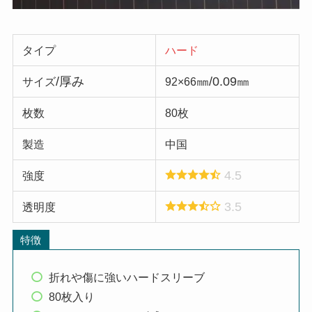
タイプ
ハード
/厚み
㎜/0.09㎜
サイズ
92×66
枚数
80枚
製造
中国
4.5
強度
3.5
透明度
特徴
折れや傷に強いハードスリーブ
80枚入り