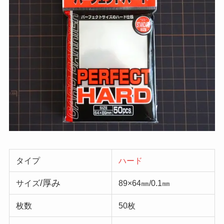
タイプ
ハード
/厚み
サイズ
89×64㎜/0.1㎜
枚数
50枚