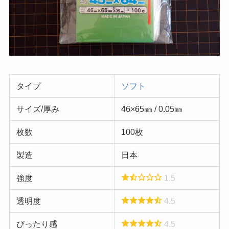
タイプ
ソフト
サイズ/厚み
46×65㎜ / 0.05㎜
枚数
100枚
製造
日本
強度
1.5
透明度
4.5
ぴったり感
4.5