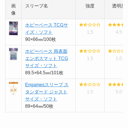
画
スリーブ名
強度
透明度
像
ホビーベース TCGサ
イズ・ソフト
1.5
4.5
90×66㎜/100枚
ホビーベース 両表面
エンボスマット TCG
1.5
1.0
サイズ・ソフト
89.5×64.5㎜/101枚
Engamesスリーブ ス
タンダード ジャスト
1.5
5.0
サイズ・ソフト
89×64㎜/50枚