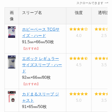
スクロールできます
画
スリーブ名
強度
透明度
像
ホビーベース TCGサ
イズ・ハード
4.0
2.5
91.5㎜×66㎜/50枚
【おすすめ】
エポック レギュラー
サイズスリーブ・ハー
4.5
3.5
ド
92㎜×66㎜/80枚
【おすすめ】
カドまるスリーブ ジ
ャスト
5.0
3.5
91×65㎜/50枚