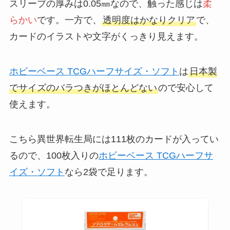
スリーブの厚みは0.05㎜なので、触った感じは
柔
らかい
です。一方で、
透明度はかなりクリア
で、
カードのイラストや文字がくっきり見えます。
ホビーベース TCGハーフサイズ・ソフト
は
日本製
でサイズのバラつきがほとんどない
ので安心して
使えます。
こちら異世界転生局には111枚のカードが入ってい
るので、100枚入りの
ホビーベース TCGハーフサ
イズ・ソフト
なら2袋で足ります。