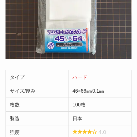
タイプ
ハード
サイズ/厚み
46×66㎜/0.1㎜
枚数
100枚
製造
日本
4.0
強度