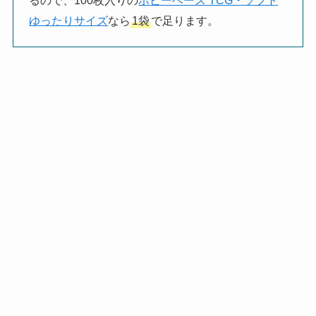
るので、100枚入りの
ホビーベース TCG・ソフト
ゆったりサイズ
なら
1袋
で足ります。