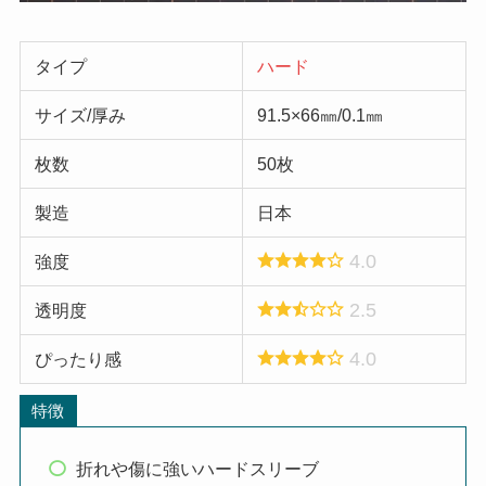
タイプ
ハード
サイズ/厚み
91.5×66㎜/0.1㎜
枚数
50枚
製造
日本
4.0
強度
2.5
透明度
4.0
ぴったり感
特徴
折れや傷に強いハードスリーブ