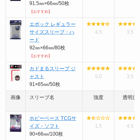
91.5㎜×66㎜/50枚
【おすすめ】
エポック レギュラー
サイズスリーブ・ハ
4.5
3.5
ード
92㎜×66㎜/80枚
【おすすめ】
カドまるスリーブ ジ
ャスト
5.0
3.5
91×65㎜/50枚
画像
スリーブ名
強度
透明度
ホビーベース TCGサ
イズ・ソフト
1.5
4.5
90×66㎜/100枚