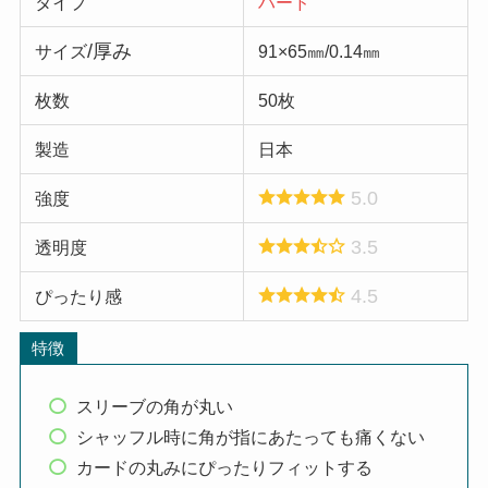
タイプ
ハード
/厚み
サイズ
91×65㎜/0.14㎜
枚数
50枚
製造
日本
5.0
強度
3.5
透明度
4.5
ぴったり感
特徴
スリーブの角が丸い
シャッフル時に角が指にあたっても痛くない
カードの丸みにぴったりフィットする