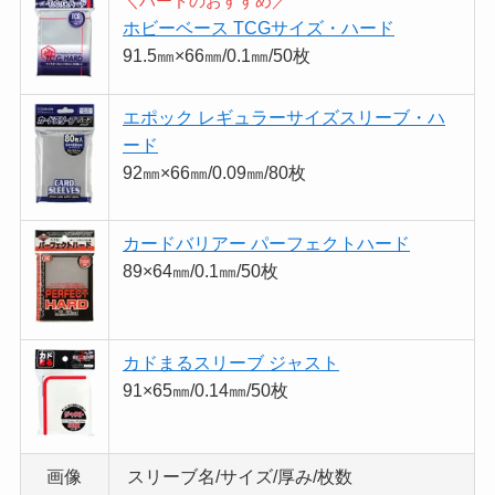
＼ハードのおすすめ／
ホビーベース TCGサイズ・ハード
91.5㎜×66㎜/0.1㎜/50枚
エポック レギュラーサイズスリーブ・ハ
ード
92㎜×66㎜/0.09㎜/80枚
カードバリアー パーフェクトハード
89×64㎜/0.1㎜/50枚
カドまるスリーブ ジャスト
91×65㎜/0.14㎜/50枚
画像
スリーブ名/サイズ/厚み/枚数