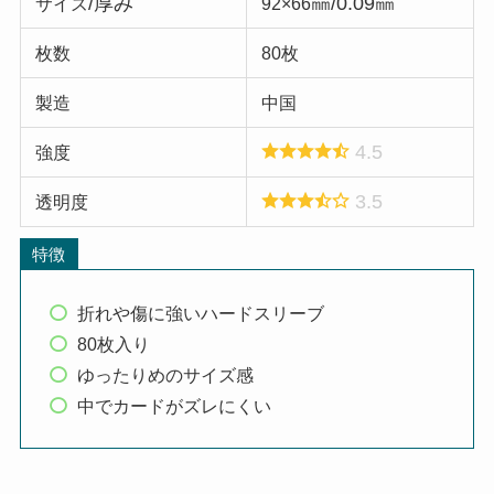
/厚み
㎜/0.09㎜
サイズ
92×66
枚数
80枚
製造
中国
4.5
強度
3.5
透明度
特徴
折れや傷に強いハードスリーブ
80枚入り
ゆったりめのサイズ感
中でカードがズレにくい