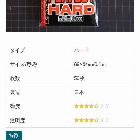
タイプ
ハード
/厚み
サイズ
89×64㎜/0.1㎜
枚数
50枚
製造
日本
3.5
強度
4.0
透明度
特徴