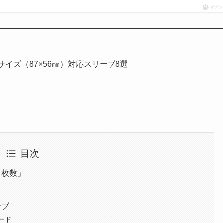
ポチッ
イズ（87×56㎜）対応スリーブ8選
目次
・枚数」
ーブ
ード