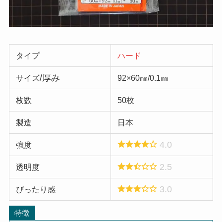
タイプ
ハード
/厚み
サイズ
92×60㎜/0.1㎜
枚数
50枚
製造
日本
4.0
強度
2.5
透明度
3.0
ぴったり感
特徴