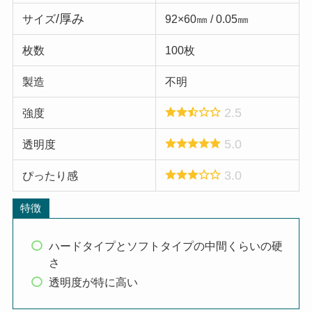
/厚み
サイズ
92×60㎜ / 0.05㎜
枚数
100枚
製造
不明
2.5
強度
5.0
透明度
3.0
ぴったり感
特徴
ハードタイプとソフトタイプの中間くらいの硬
さ
透明度が特に高い