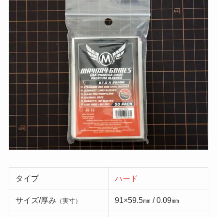
タイプ
ハード
サイズ/厚み
91×59.5㎜ / 0.09㎜
（実寸）