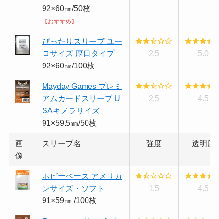
92×60㎜/50枚
【おすすめ】
ぴったりスリーブ ユー
ロサイズ 厚口タイプ
2.5
5.0
92×60㎜/100枚
Mayday Games プレミ
アムカードスリーブ U
2.5
4.5
SAキメラサイズ
91×59.5㎜/50枚
画
スリーブ名
強度
透明度
像
ホビーベース アメリカ
ンサイズ・ソフト
1.5
4.5
91×59㎜ /100枚