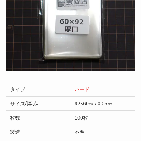
タイプ
ハード
/厚み
サイズ
92×60㎜ / 0.05㎜
枚数
100枚
製造
不明