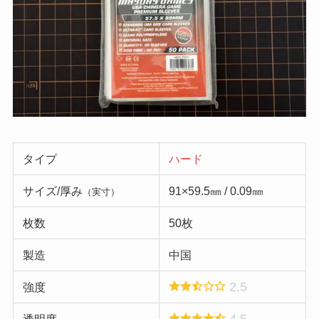
タイプ
ハード
サイズ/厚み
91×59.5㎜ / 0.09㎜
（実寸）
枚数
50枚
製造
中国
2.5
強度
4.5
透明度