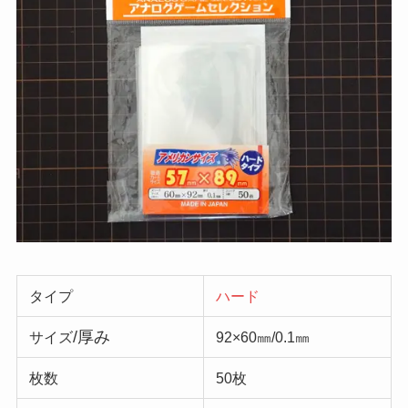
タイプ
ハード
/厚み
サイズ
92×60㎜/0.1㎜
枚数
50枚