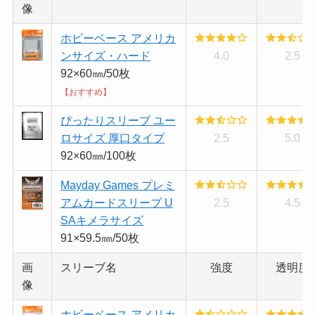
像
ホビーベース アメリカ
ンサイズ・ハード
4.0
2.5
92×60㎜/50枚
【おすすめ】
ぴったりスリーブ ユー
ロサイズ 厚口タイプ
2.5
5.0
92×60㎜/100枚
Mayday Games プレミ
アムカードスリーブ U
2.5
4.5
SAキメラサイズ
91×59.5㎜/50枚
画
スリーブ名
強度
透明度
像
ホビーベース アメリカ