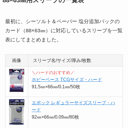
88×63㎜用スリーブの一覧表
最初に、シーソルト＆ペーパー 塩分追加パックの
カード（88×63㎜）に対応しているスリーブを一覧
表にしてまとめました。
画像
スリーブ名/サイズ/厚み/枚数
＼ハードのおすすめ／
ホビーベース TCGサイズ・ハード
91.5㎜×66㎜/0.1㎜/50枚
エポック レギュラーサイズスリーブ・ハ
ード
92㎜×66㎜/0.09㎜/80枚