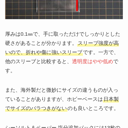
厚みは0.1㎜で、手に取っただけでしっかりとした
硬さがあることが分かります。
スリーブ強度が高
いので、折れや傷に強いスリーブ
です。一方で、
他のスリーブと比較すると、
透明度はやや低め
で
す。
また、海外製だと微妙にサイズの違うものが入っ
ていることがありますが、ホビーベースは
日本製
でサイズのバラつきがない
のも良いところです。
シーソルト＆ペーパー 塩分追加パックには13枚の