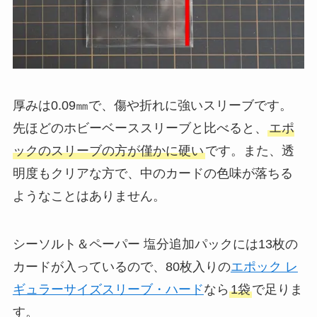
厚みは0.09㎜で、傷や折れに強いスリーブです。
先ほどのホビーベーススリーブと比べると、
エポ
ックのスリーブの方が僅かに硬い
です。また、透
明度もクリアな方で、中のカードの色味が落ちる
ようなことはありません。
シーソルト＆ペーパー 塩分追加パックには13枚の
カードが入っているので、80枚入りの
エポック レ
ギュラーサイズスリーブ・ハード
なら
1袋
で足りま
す。