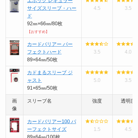
エポック レギュラー
サイズスリーブ・ハー
4.5
3.5
ド
92㎜×66㎜/80枚
【おすすめ】
カードバリアー パー
フェクトハード
3.5
4.0
89×64㎜/50枚
カドまるスリーブ ジ
ャスト
5.0
3.5
91×65㎜/50枚
画
スリーブ名
強度
透明度
像
カードバリアー100 パ
ーフェクトサイズ
1.5
4.5
89×64㎜/100枚