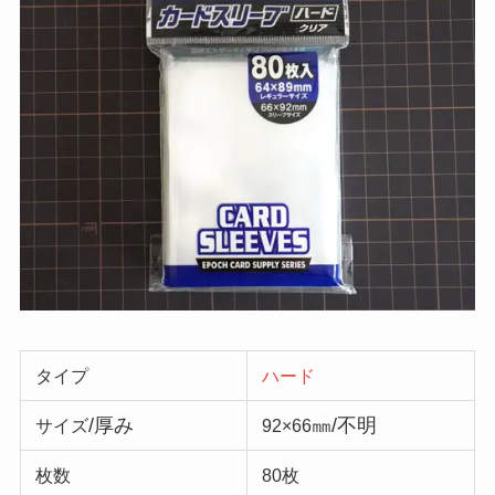
タイプ
ハード
/厚み
㎜/不明
サイズ
92×66
枚数
80枚