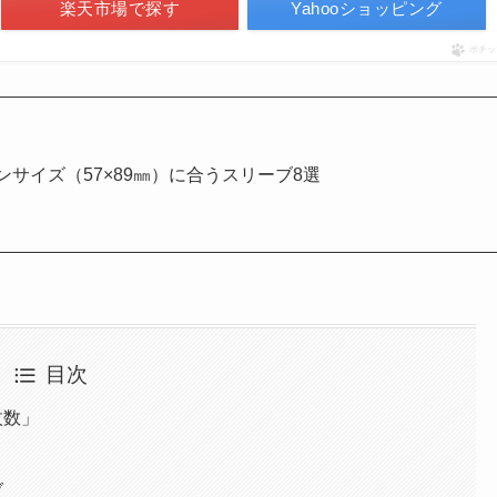
楽天市場で探す
Yahooショッピング
ポチッ
サイズ（57×89㎜）に合うスリーブ8選
目次
枚数」
ブ