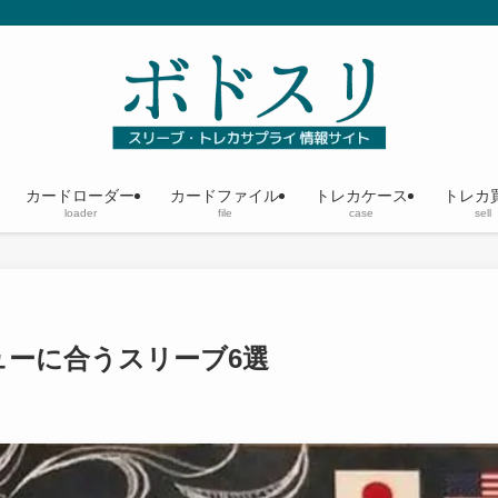
カードローダー
カードファイル
トレカケース
トレカ
loader
file
case
sell
ューに合うスリーブ6選