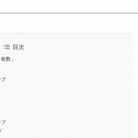
目次
・枚数」
ーブ
ーブ
ズ