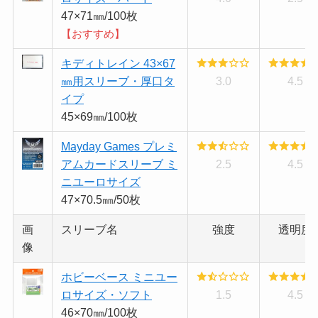
47×71㎜/100枚
【おすすめ】
キディトレイン 43×67
㎜用スリーブ・厚口タ
3.0
4.5
イプ
45×69㎜/100枚
Mayday Games プレミ
アムカードスリーブ ミ
2.5
4.5
ニユーロサイズ
47×70.5㎜/50枚
画
スリーブ名
強度
透明度
像
ホビーベース ミニユー
ロサイズ・ソフト
1.5
4.5
46×70㎜/100枚