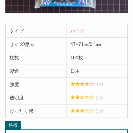
タイプ
ハード
サイズ/厚み
47×71㎜/0.1㎜
枚数
100枚
製造
日本
4.0
強度
2.5
透明度
3.0
ぴったり感
特徴