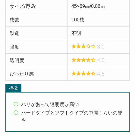
/厚み
サイズ
45×69㎜/0.06㎜
枚数
100枚
製造
不明
3.0
強度
4.5
透明度
4.5
ぴったり感
特徴
ハリがあって透明度が高い
ハードタイプとソフトタイプの中間くらいの硬
さ