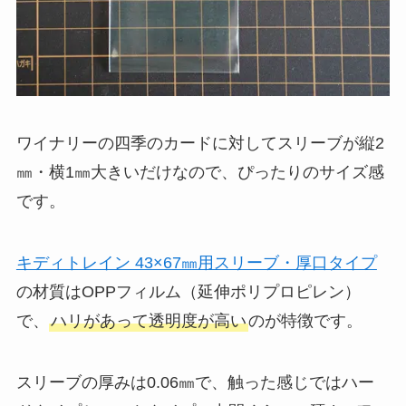
ワイナリーの四季のカードに対してスリーブが縦2
㎜・横1㎜大きいだけなので、ぴったりのサイズ感
です。
キディトレイン 43×67㎜用スリーブ・厚口タイプ
の材質はOPPフィルム（延伸ポリプロピレン）
で、
ハリがあって透明度が高い
のが特徴です。
スリーブの厚みは0.06㎜で、触った感じではハー