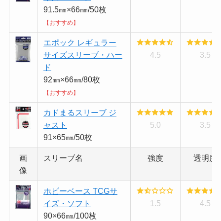
91.5㎜×66㎜/50枚
【おすすめ】
エポック レギュラー
サイズスリーブ・ハー
4.5
3.5
ド
92㎜×66㎜/80枚
【おすすめ】
カドまるスリーブ ジ
ャスト
5.0
3.5
91×65㎜/50枚
画
スリーブ名
強度
透明度
像
ホビーベース TCGサ
イズ・ソフト
1.5
4.5
90×66㎜/100枚