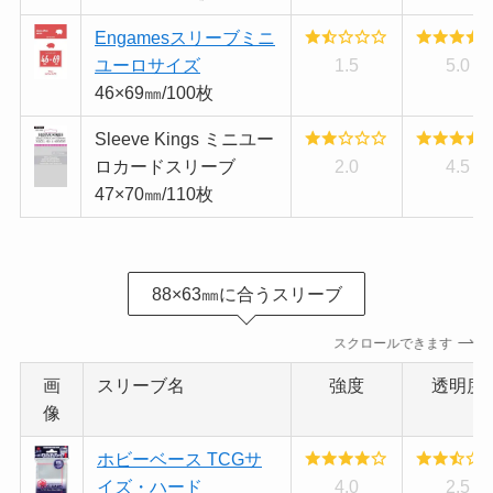
Engamesスリーブミニ
ユーロサイズ
1.5
5.0
46×69㎜/100枚
Sleeve Kings ミニユー
ロカードスリーブ
2.0
4.5
47×70㎜/110枚
88×63㎜に合うスリーブ
スクロールできます
画
スリーブ名
強度
透明度
像
ホビーベース TCGサ
イズ・ハード
4.0
2.5