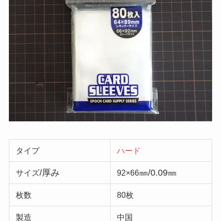
タイプ
ハード
/厚み
㎜/0.09㎜
サイズ
92×66
枚数
80枚
製造
中国