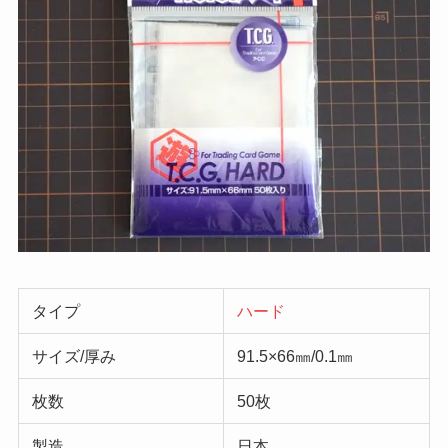
タイプ
ハード
サイズ/厚み
91.5×66㎜/0.1㎜
枚数
50枚
製造
日本