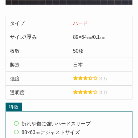
タイプ
ハード
/厚み
サイズ
89×64㎜/0.1㎜
枚数
50枚
製造
日本
3.5
強度
4.0
透明度
特徴
折れや傷に強いハードスリーブ
88×63㎜にジャストサイズ