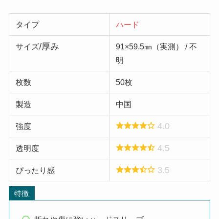
タイプ
ハード
/厚み
サイズ
91×59.5㎜（実測） / 不
明
枚数
50枚
製造
中国
4.0
強度
4.5
透明度
3.5
ぴったり感
特徴