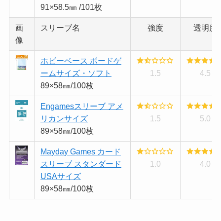
91×58.5㎜ /101枚
画
スリーブ名
強度
透明度
像
ホビーベース ボードゲ
ームサイズ・ソフト
1.5
4.5
89×58㎜/100枚
Engamesスリーブ アメ
リカンサイズ
1.5
5.0
89×58㎜/100枚
Mayday Games カード
スリーブ スタンダード
1.0
4.0
USAサイズ
89×58㎜/100枚