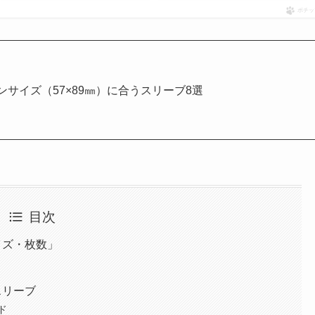
ポチッ
サイズ（57×89㎜）に合うスリーブ8選
目次
イズ・枚数」
スリーブ
ド