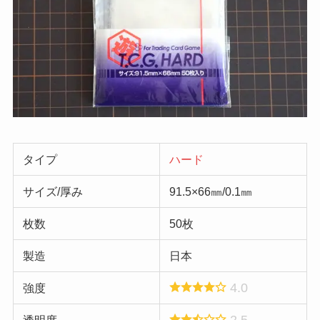
タイプ
ハード
サイズ/厚み
91.5×66㎜/0.1㎜
枚数
50枚
製造
日本
4.0
強度