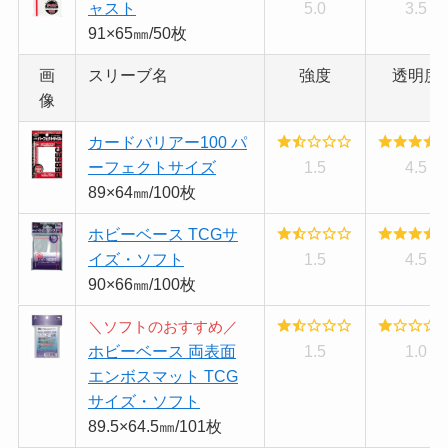
ャスト
5.0
3.5
91×65㎜/50枚
画
スリーブ名
強度
透明度
像
カードバリアー100 パ
ーフェクトサイズ
1.5
4.5
89×64㎜/100枚
ホビーベース TCGサ
イズ・ソフト
1.5
4.5
90×66㎜/100枚
＼ソフトのおすすめ／
ホビーベース 両表面
1.5
1.0
エンボスマット TCG
サイズ・ソフト
89.5×64.5㎜/101枚