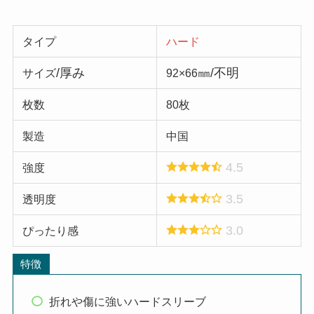
タイプ
ハード
/厚み
㎜/不明
サイズ
92×66
枚数
80枚
製造
中国
4.5
強度
3.5
透明度
3.0
ぴったり感
特徴
折れや傷に強いハードスリーブ