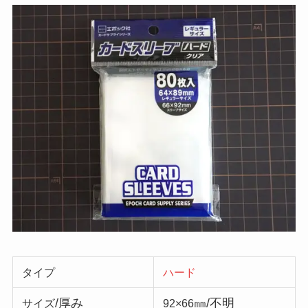
タイプ
ハード
/厚み
㎜/不明
サイズ
92×66