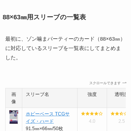
88×63㎜用スリーブの一覧表
最初に、ゾン噛まパーティーのカード（88×63㎜）
に対応しているスリーブを一覧表にしてまとめま
した。
スクロールできます
画
スリーブ名
強度
透明度
像
ホビーベース TCGサ
イズ・ハード
4.0
2.5
91.5㎜×66㎜/50枚