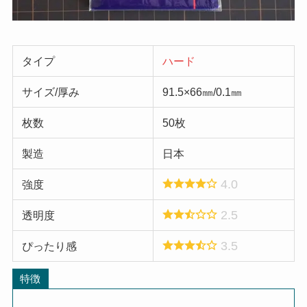
タイプ
ハード
サイズ/厚み
91.5×66㎜/0.1㎜
枚数
50枚
製造
日本
4.0
強度
2.5
透明度
3.5
ぴったり感
特徴