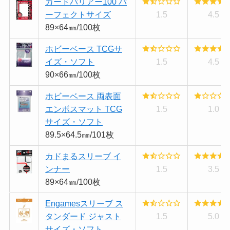
カードバリアー100 パ
ーフェクトサイズ
1.5
4.5
89×64㎜/100枚
ホビーベース TCGサ
イズ・ソフト
1.5
4.5
90×66㎜/100枚
ホビーベース 両表面
エンボスマット TCG
1.5
1.0
サイズ・ソフト
89.5×64.5㎜/101枚
カドまるスリーブ イ
ンナー
1.5
3.5
89×64㎜/100枚
Engamesスリーブ ス
タンダード ジャスト
1.5
5.0
サイズ・ソフト