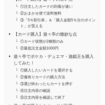
①注文したカードの到着が速い
②おまかせ便で送料無料
③「5％割引券」＆「購入金額5％分のポイン
ト」が貰える
【カード購入】遊々亭の微妙な点
①カード状態が2種類のみ
②最低注文金額1000円
遊々亭でポケカ・デュエマ・遊戯王を購入
してみた！
①購入したいカードを選択する
②傷有りカードの購入方法
③選び終わったらカートを押す
④注文内容の確認
⑤注文内容を確認して終了