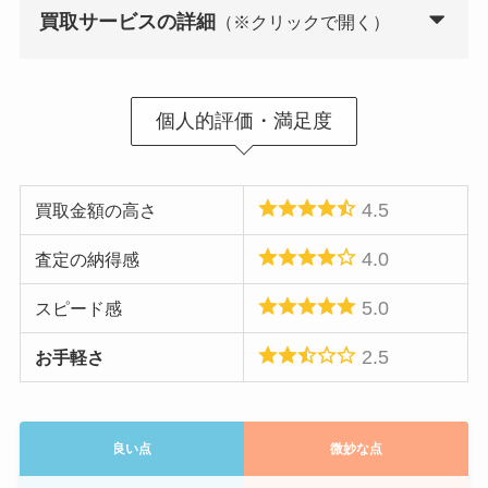
買取サービスの詳細
（※クリックで開く）
買取方式
カート式
個人的評価・満足度
買取キットの送
なし
付
4.5
買取金額の高さ
送料
自己負担
4.0
査定の納得感
査定期間
商品到着後3営業日以内
5.0
スピード感
査定結果の詳細
あり
2.5
お手軽さ
キャンセル時の
返送料500円～
返送料
振込手数料
基本無料 ※ATM受取の場合
良い点
微妙な点
は500円