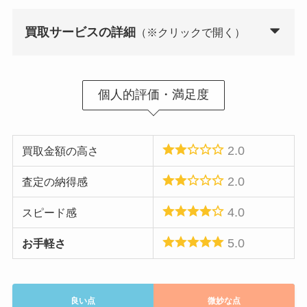
買取サービスの詳細
（※クリックで開く）
買取方式
まとめ買取
個人的評価・満足度
買取キットの送付
あり
送料
無料
2.0
買取金額の高さ
査定期間
土日祝日除く14日程
2.0
査定の納得感
査定結果の詳細
あり
4.0
スピード感
キャンセル時の返送料
返送料は自己負担
5.0
お手軽さ
振込手数料
無料
6種類（遊戯王含む）
買取対象のタイトル数
良い点
微妙な点