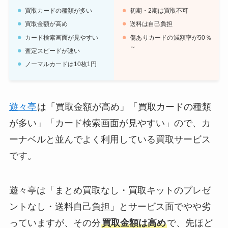
買取カードの種類が多い
初期・2期は買取不可
21種類（遊戯王含む）
買取対象のタイト
買取金額が高め
送料は自己負担
ル数
カード検索画面が見やすい
傷ありカードの減額率が50％
～
査定スピードが速い
ノーマルカードは10枚1円
遊々亭
は「買取金額が高め」「買取カードの種類
が多い」「カード検索画面が見やすい」ので、カ
ーナベルと並んでよく利用している買取サービス
です。
遊々亭は「まとめ買取なし・買取キットのプレゼ
ントなし・送料自己負担」とサービス面でやや劣
っていますが、その分
買取金額は高め
で、先ほど