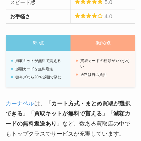
5.0
スピード感
キャンセル時の返
減額カードのみ返送料無
4.0
お手軽さ
送
料
振込手数料
なし
良い点
微妙な点
4種類（遊戯王含む）
買取対象のタイトル
数
買取キットが無料で貰える
買取カードの種類がやや少な
い
減額カードを無料返送
送料は自己負担
微キズなら20％減額で済む
カーナベル
は、
「カート方式・まとめ買取が選択
できる」「買取キットが無料で貰える」「減額カ
ードの無料返送あり」
など、数ある買取店の中で
もトップクラスでサービスが充実しています。