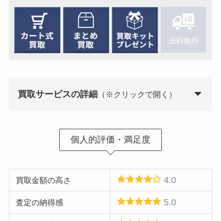
買取サービスの詳細
（※クリックで開く）
買取方式
カート式・まとめ買取
個人的評価・満足度
買取キットの送付
あり
送料
自己負担
4.0
買取金額の高さ
査定期間
お店到着後24時間以内
5.0
査定の納得感
査定結果の詳細
あり