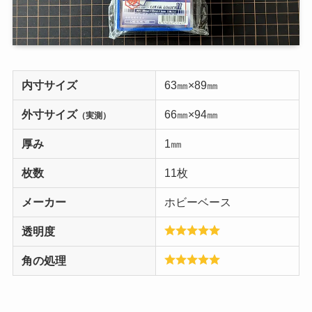
内寸サイズ
63㎜×89㎜
外寸サイズ
66㎜×94㎜
（実測）
厚み
1㎜
枚数
11枚
メーカー
ホビーベース
透明度
角の処理