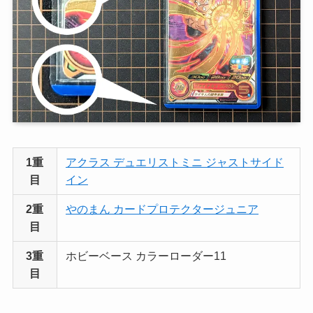
1重
アクラス デュエリストミニ ジャストサイド
目
イン
2重
やのまん カードプロテクタージュニア
目
3重
ホビーベース カラーローダー11
目