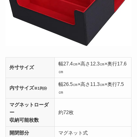
幅27.4㎝×高さ12.3㎝×奥行17.6
外寸サイズ
㎝
幅26.5㎝×高さ11.3㎝×奥行7.5
内寸サイズ
※1列分
㎝
マグネットローダ
ー
約72枚
収納可能枚数
開閉部分
マグネット式