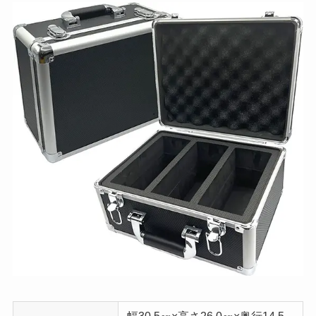
幅30.5㎝×高さ26.0㎝×奥行14.5