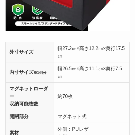
幅27.2㎝×高さ12.2㎝×奥行17.5
外寸サイズ
㎝
幅26.5㎝×高さ11.1㎝×奥行7.5
内寸サイズ
※1列分
㎝
マグネットローダ
ー
約70枚
収納可能枚数
開閉部分
マグネット式
外側：PUレザー
素材