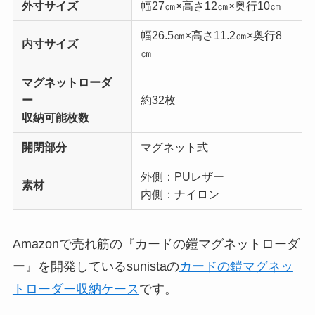
外寸サイズ
幅27㎝×高さ12㎝×奥行10㎝
幅26.5㎝×高さ11.2㎝×奥行8
内寸サイズ
㎝
マグネットローダ
ー
約32枚
収納可能枚数
開閉部分
マグネット式
外側：PUレザー
素材
内側：ナイロン
Amazonで売れ筋の『カードの鎧マグネットローダ
ー』を開発しているsunistaの
カードの鎧マグネッ
トローダー収納ケース
です。