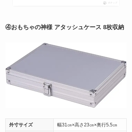
ポチップ
④おもちゃの神様 アタッシュケース 8枚収納
外寸サイズ
幅31㎝×高さ23㎝×奥行5.5㎝