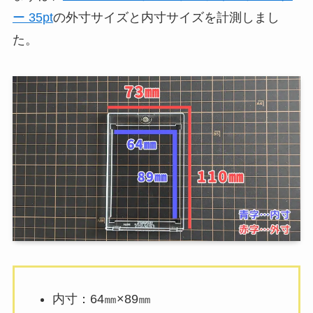
ー 35pt
の外寸サイズと内寸サイズを計測しまし
た。
内寸：64㎜×89㎜