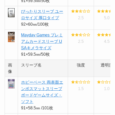
91×59.5㎜/50枚
ぴったりスリーブ ユー
ロサイズ 厚口タイプ
2.5
5.0
92×60㎜/100枚
Mayday Games プレミ
アムカードスリーブ U
2.5
4.5
SAキメラサイズ
91×59.5㎜/50枚
画
スリーブ名
強度
透明度
像
ホビーベース 両表面エ
ンボスマットスリーブ
1.5
1.0
ボードゲームサイズ・
ソフト
91×58.5㎜ /101枚