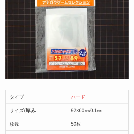
タイプ
ハード
/厚み
サイズ
92×60㎜/0.1㎜
枚数
50枚