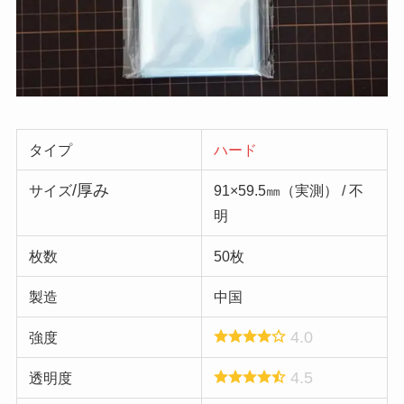
タイプ
ハード
/厚み
サイズ
91×59.5㎜（実測） / 不
明
枚数
50枚
製造
中国
4.0
強度
4.5
透明度