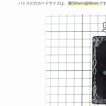
バトスピのカードサイズは、
横59mm×縦86mm
で