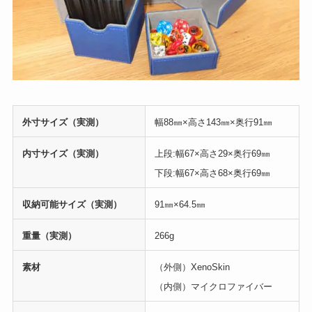
外寸サイズ（実測）
幅88㎜×高さ143㎜×奥行91㎜
内寸サイズ（実測）
上段:幅67×高さ29×奥行69㎜
下段:幅67×高さ68×奥行69㎜
収納可能サイズ（実測）
91㎜×64.5㎜
重量（実測）
266g
素材
（外側）XenoSkin
（内側）マイクロファイバー