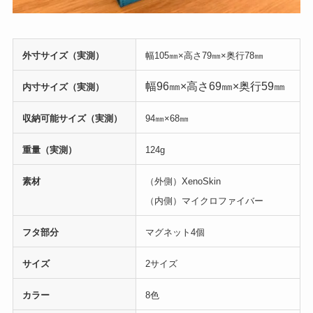
外寸サイズ（実測）
幅105㎜×高さ79㎜×奥行78㎜
幅96㎜×高さ69㎜×奥行59㎜
内寸サイズ（実測）
収納可能サイズ（実測）
94㎜×68㎜
重量（実測）
124g
素材
（外側）XenoSkin
（内側）マイクロファイバー
フタ部分
マグネット4個
サイズ
2サイズ
カラー
8色