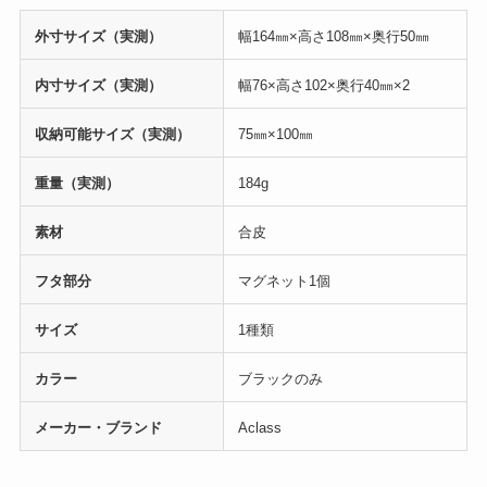
外寸サイズ（実測）
幅164㎜×高さ108㎜×奥行50㎜
内寸サイズ（実測）
幅76×高さ102×奥行40㎜×2
収納可能サイズ（実測）
75㎜×100㎜
重量（実測）
184g
素材
合皮
フタ部分
マグネット1個
サイズ
1種類
カラー
ブラックのみ
メーカー・ブランド
Aclass