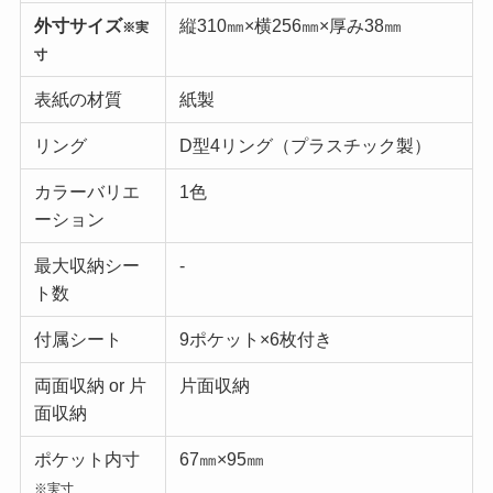
外寸サイズ
縦310㎜×横256㎜×厚み38㎜
※実
寸
表紙の材質
紙製
リング
D型4リング（プラスチック製）
カラーバリエ
1色
ーション
最大収納シー
‐
ト数
付属シート
9ポケット×6枚付き
両面収納 or 片
片面収納
面収納
ポケット内寸
67㎜×95㎜
※実寸