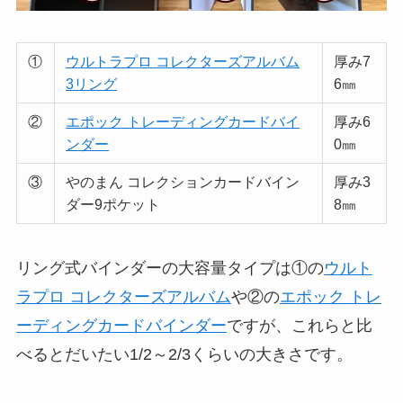
①
ウルトラプロ コレクターズアルバム
厚み7
3リング
6㎜
②
エポック トレーディングカードバイ
厚み6
ンダー
0㎜
③
やのまん コレクションカードバイン
厚み3
ダー9ポケット
8㎜
リング式バインダーの大容量タイプは①の
ウルト
ラプロ コレクターズアルバム
や②の
エポック トレ
ーディングカードバインダー
ですが、これらと比
べるとだいたい1/2～2/3くらいの大きさです。