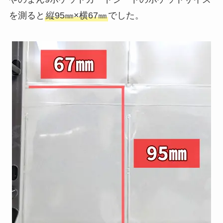
を測ると
縦95㎜×横67㎜
でした。