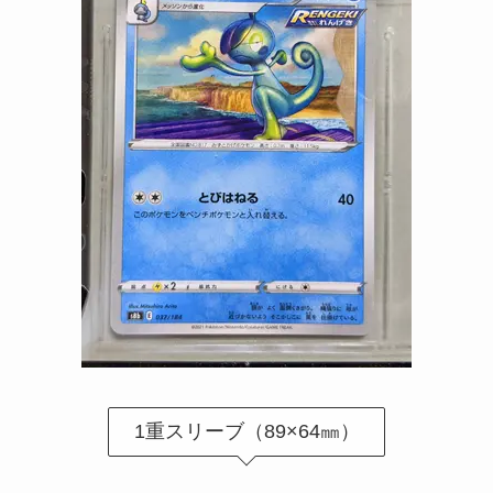
1重スリーブ（89×64㎜）