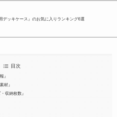
用デッキケース』のお気に入りランキング6選
目次
情報』
・素材』
イズ・収納枚数』
』