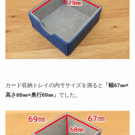
カード収納トレイの内寸サイズを測ると
「幅67㎜×
高さ68㎜×奥行69㎜」
でした。