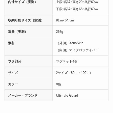
内寸サイズ（実測）
上段:幅67×高さ29×奥行69㎜
下段:幅67×高さ68×奥行69㎜
収納可能サイズ（実測）
91㎜×64.5㎜
重量（実測）
266g
素材
（外側）XenoSkin
（内側）マイクロファイバー
フタ部分
マグネット4個
サイズ
2サイズ（80＋・100＋）
カラー
8色
メーカー・ブランド
Ultimate Guard