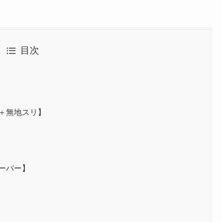
目次
＋無地スリ】
ーバー】