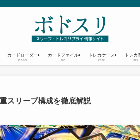
カードローダー
カードファイル
トレカケース
トレカ
loader
file
case
sell
3重スリーブ構成を徹底解説