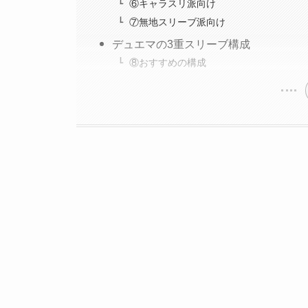
⑥キャラスリ派向け
⑦無地スリーブ派向け
デュエマの3重スリーブ構成
⑧おすすめの構成